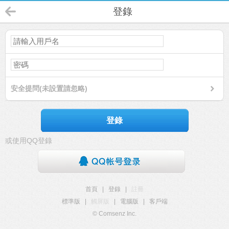
登錄
安全提問(未設置請忽略)
登錄
或使用QQ登錄
首頁
|
登錄
|
註冊
標準版
|
觸屏版
|
電腦版
|
客戶端
© Comsenz Inc.