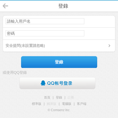
登錄
安全提問(未設置請忽略)
登錄
或使用QQ登錄
首頁
|
登錄
|
註冊
標準版
|
觸屏版
|
電腦版
|
客戶端
© Comsenz Inc.