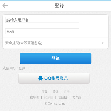
登錄
安全提問(未設置請忽略)
登錄
或使用QQ登錄
首頁
|
登錄
|
註冊
標準版
|
觸屏版
|
電腦版
|
客戶端
© Comsenz Inc.