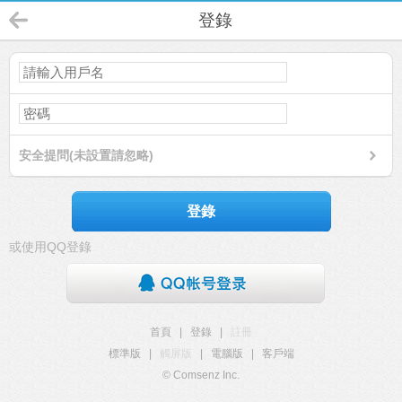
登錄
安全提問(未設置請忽略)
登錄
或使用QQ登錄
首頁
|
登錄
|
註冊
標準版
|
觸屏版
|
電腦版
|
客戶端
© Comsenz Inc.