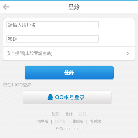
登錄
安全提問(未設置請忽略)
登錄
或使用QQ登錄
首頁
|
登錄
|
註冊
標準版
|
觸屏版
|
電腦版
|
客戶端
© Comsenz Inc.