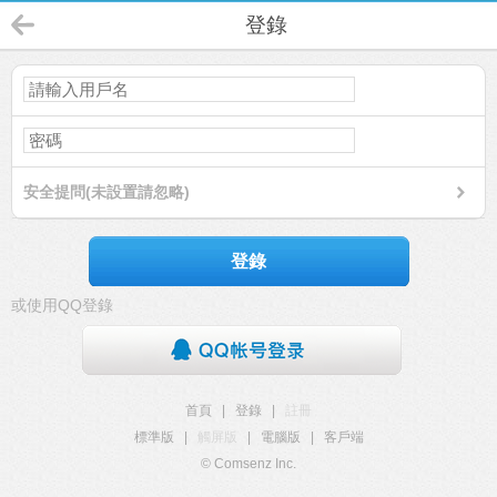
登錄
安全提問(未設置請忽略)
登錄
或使用QQ登錄
首頁
|
登錄
|
註冊
標準版
|
觸屏版
|
電腦版
|
客戶端
© Comsenz Inc.