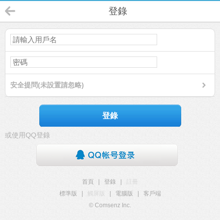
登錄
安全提問(未設置請忽略)
登錄
或使用QQ登錄
首頁
|
登錄
|
註冊
標準版
|
觸屏版
|
電腦版
|
客戶端
© Comsenz Inc.