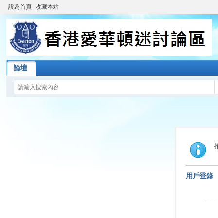
設為首頁
收藏本站
論壇
用戶登錄