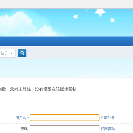
帖子
搜
索
抱歉，您尚未登錄，沒有權限在該版塊回帖
用戶名
立即註冊
密碼:
找回密碼