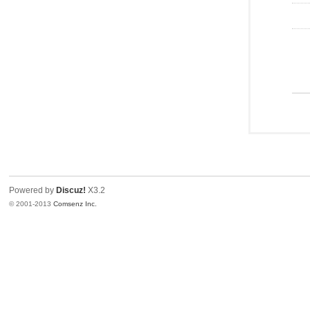
Powered by
Discuz!
X3.2
© 2001-2013
Comsenz Inc.