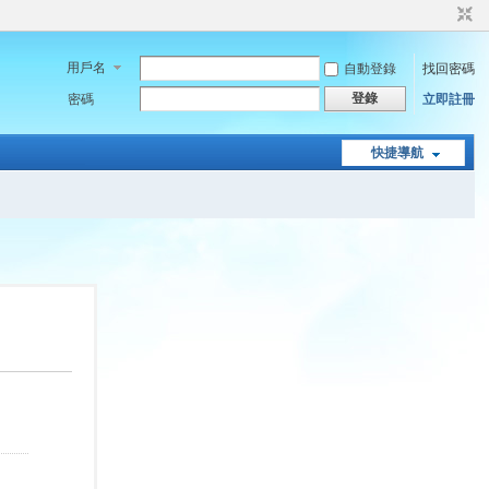
用戶名
自動登錄
找回密碼
登錄
密碼
立即註冊
快捷導航