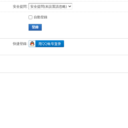
安全提問:
自動登錄
登錄
快捷登錄: