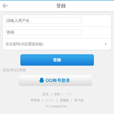
登錄
安全提問(未設置請忽略)
登錄
或使用QQ登錄
首頁
|
登錄
|
註冊
標準版
|
觸屏版
|
電腦版
|
客戶端
© Comsenz Inc.