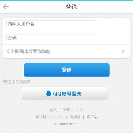
登錄
安全提問(未設置請忽略)
登錄
或使用QQ登錄
首頁
|
登錄
|
註冊
標準版
|
觸屏版
|
電腦版
|
客戶端
© Comsenz Inc.