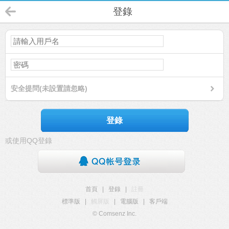
登錄
安全提問(未設置請忽略)
登錄
或使用QQ登錄
首頁
|
登錄
|
註冊
標準版
|
觸屏版
|
電腦版
|
客戶端
© Comsenz Inc.