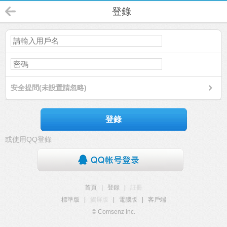
登錄
安全提問(未設置請忽略)
登錄
或使用QQ登錄
首頁
|
登錄
|
註冊
標準版
|
觸屏版
|
電腦版
|
客戶端
© Comsenz Inc.