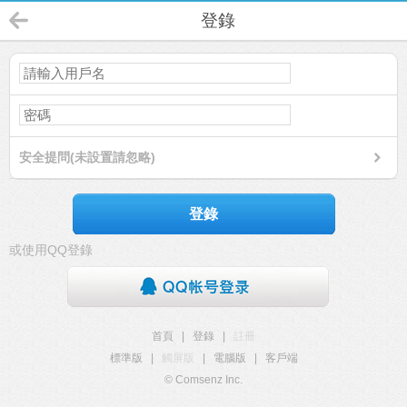
登錄
安全提問(未設置請忽略)
登錄
或使用QQ登錄
首頁
|
登錄
|
註冊
標準版
|
觸屏版
|
電腦版
|
客戶端
© Comsenz Inc.