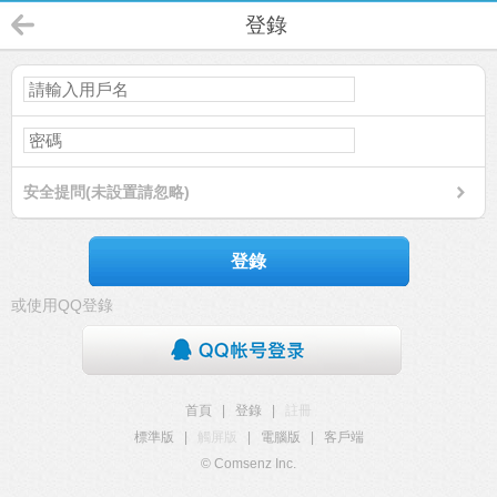
登錄
安全提問(未設置請忽略)
登錄
或使用QQ登錄
首頁
|
登錄
|
註冊
標準版
|
觸屏版
|
電腦版
|
客戶端
© Comsenz Inc.