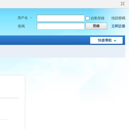
用戶名
自動登錄
找回密碼
登錄
密碼
立即註冊
快捷導航