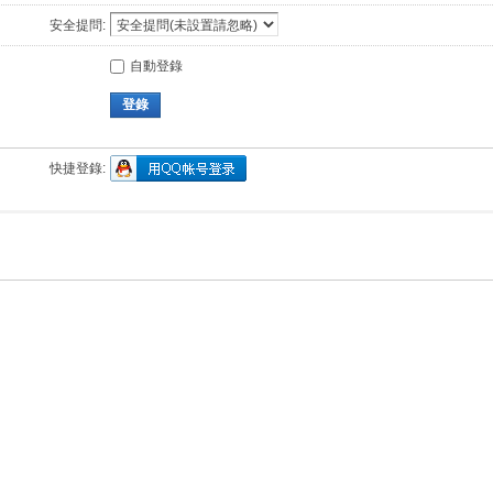
安全提問:
自動登錄
登錄
快捷登錄: