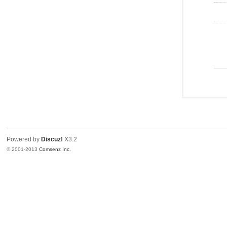
Powered by
Discuz!
X3.2
© 2001-2013
Comsenz Inc.