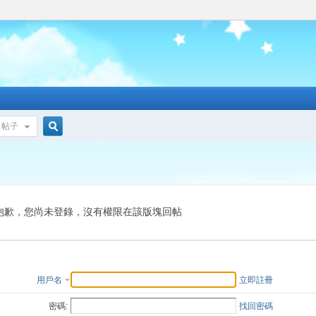
帖子
搜
索
抱歉，您尚未登錄，沒有權限在該版塊回帖
用戶名
立即註冊
密碼:
找回密碼