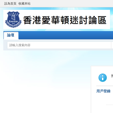
設為首頁
收藏本站
論壇
用戶登錄