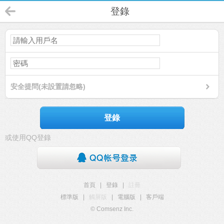
登錄
安全提問(未設置請忽略)
登錄
或使用QQ登錄
首頁
|
登錄
|
註冊
標準版
|
觸屏版
|
電腦版
|
客戶端
© Comsenz Inc.