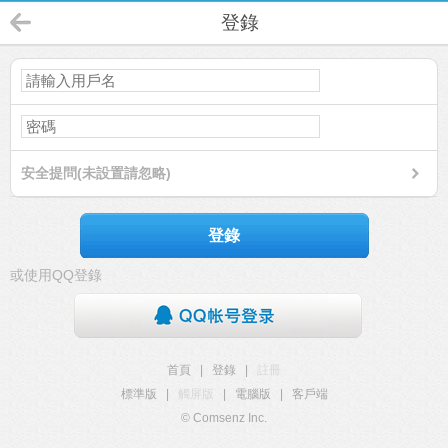
登錄
安全提問(未設置請忽略)
登錄
或使用QQ登錄
首頁
|
登錄
|
註冊
標準版
|
觸屏版
|
電腦版
|
客戶端
© Comsenz Inc.