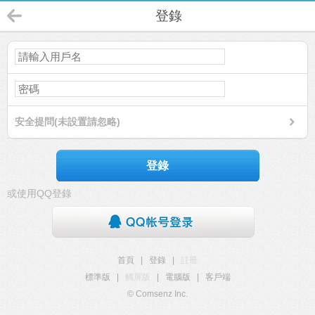
登錄
安全提問(未設置請忽略)
登錄
或使用QQ登錄
首頁
|
登錄
|
註冊
標準版
|
觸屏版
|
電腦版
|
客戶端
© Comsenz Inc.