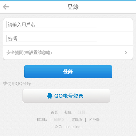
登錄
安全提問(未設置請忽略)
登錄
或使用QQ登錄
首頁
|
登錄
|
註冊
標準版
|
觸屏版
|
電腦版
|
客戶端
© Comsenz Inc.