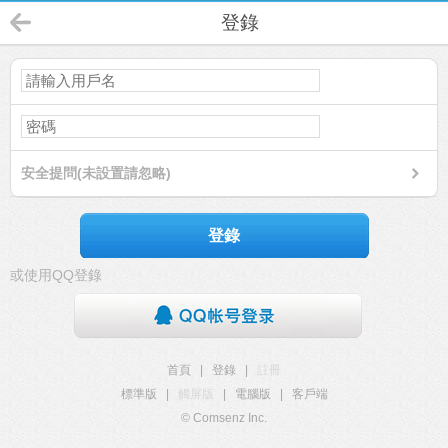
登錄
安全提問(未設置請忽略)
登錄
或使用QQ登錄
首頁
|
登錄
|
註冊
標準版
|
觸屏版
|
電腦版
|
客戶端
© Comsenz Inc.