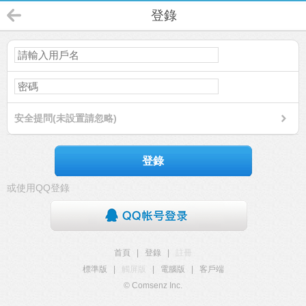
登錄
安全提問(未設置請忽略)
登錄
或使用QQ登錄
首頁
|
登錄
|
註冊
標準版
|
觸屏版
|
電腦版
|
客戶端
© Comsenz Inc.