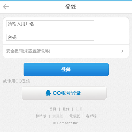
登錄
安全提問(未設置請忽略)
登錄
或使用QQ登錄
首頁
|
登錄
|
註冊
標準版
|
觸屏版
|
電腦版
|
客戶端
© Comsenz Inc.