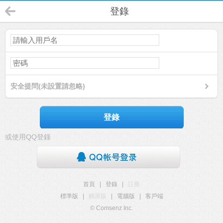
登錄
安全提問(未設置請忽略)
登錄
或使用QQ登錄
首頁
|
登錄
|
註冊
標準版
|
觸屏版
|
電腦版
|
客戶端
© Comsenz Inc.