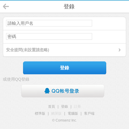
登錄
安全提問(未設置請忽略)
登錄
或使用QQ登錄
首頁
|
登錄
|
註冊
標準版
|
觸屏版
|
電腦版
|
客戶端
© Comsenz Inc.