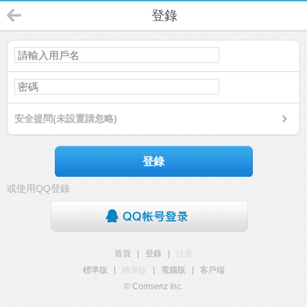
登錄
安全提問(未設置請忽略)
登錄
或使用QQ登錄
首頁
|
登錄
|
註冊
標準版
|
觸屏版
|
電腦版
|
客戶端
© Comsenz Inc.