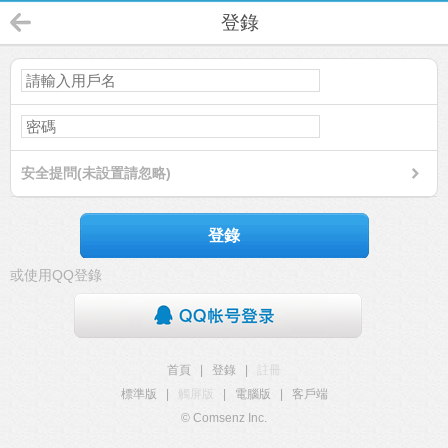
登錄
安全提問(未設置請忽略)
登錄
或使用QQ登錄
首頁
|
登錄
|
註冊
標準版
|
觸屏版
|
電腦版
|
客戶端
© Comsenz Inc.