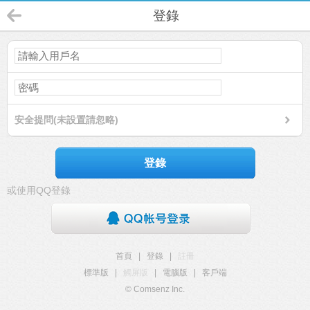
登錄
安全提問(未設置請忽略)
登錄
或使用QQ登錄
首頁
|
登錄
|
註冊
標準版
|
觸屏版
|
電腦版
|
客戶端
© Comsenz Inc.