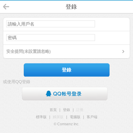
登錄
安全提問(未設置請忽略)
登錄
或使用QQ登錄
首頁
|
登錄
|
註冊
標準版
|
觸屏版
|
電腦版
|
客戶端
© Comsenz Inc.