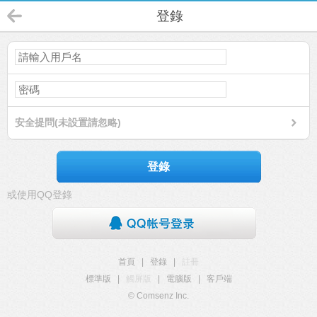
登錄
安全提問(未設置請忽略)
登錄
或使用QQ登錄
首頁
|
登錄
|
註冊
標準版
|
觸屏版
|
電腦版
|
客戶端
© Comsenz Inc.