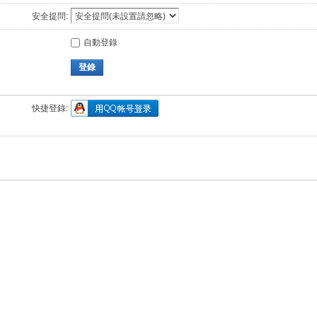
安全提問:
自動登錄
登錄
快捷登錄: