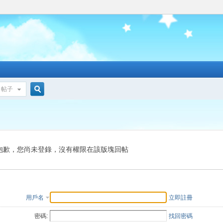
帖子
搜
索
抱歉，您尚未登錄，沒有權限在該版塊回帖
用戶名
立即註冊
密碼:
找回密碼