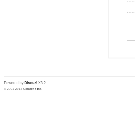
Powered by
Discuz!
X3.2
© 2001-2013
Comsenz Inc.