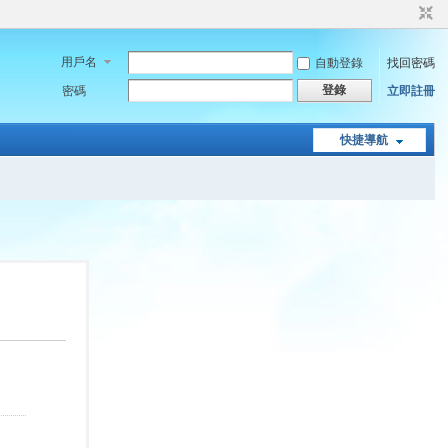
用戶名
自動登錄
找回密碼
登錄
密碼
立即註冊
快捷導航