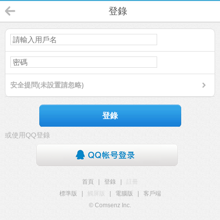
登錄
安全提問(未設置請忽略)
登錄
或使用QQ登錄
首頁
|
登錄
|
註冊
標準版
|
觸屏版
|
電腦版
|
客戶端
© Comsenz Inc.