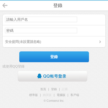
登錄
安全提問(未設置請忽略)
登錄
或使用QQ登錄
首頁
|
登錄
|
註冊
標準版
|
觸屏版
|
電腦版
|
客戶端
© Comsenz Inc.