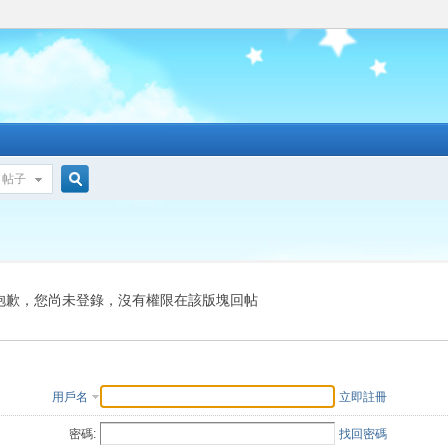
帖子
搜
索
抱歉，您尚未登錄，沒有權限在該版塊回帖
用戶名
立即註冊
密碼:
找回密碼