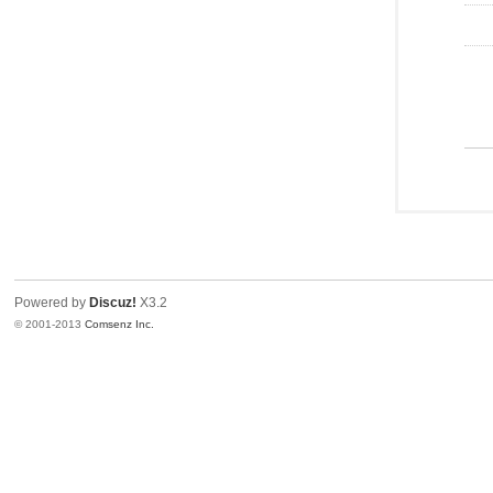
Powered by
Discuz!
X3.2
© 2001-2013
Comsenz Inc.