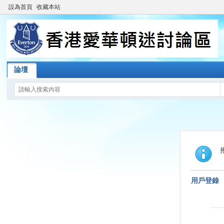
設為首頁
收藏本站
論壇
用戶登錄