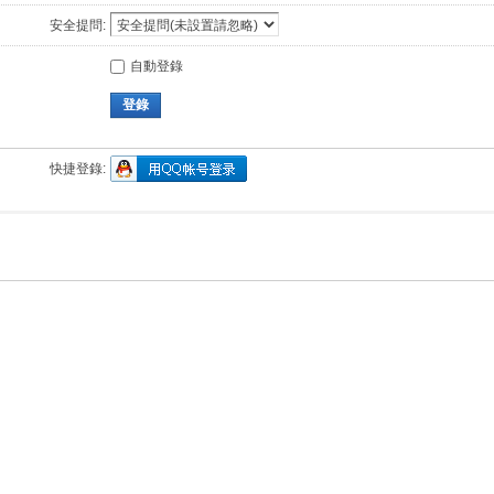
安全提問:
自動登錄
登錄
快捷登錄: