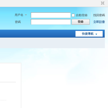
用戶名
自動登錄
找回密碼
登錄
密碼
立即註冊
快捷導航