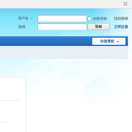
用戶名
自動登錄
找回密碼
登錄
密碼
立即註冊
快捷導航