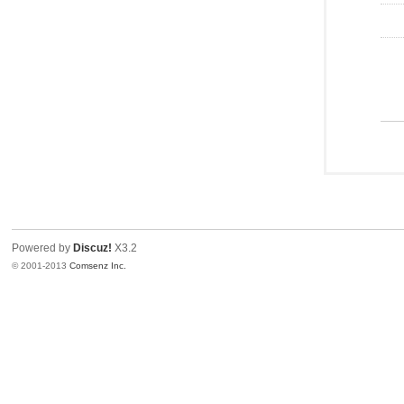
Powered by
Discuz!
X3.2
© 2001-2013
Comsenz Inc.