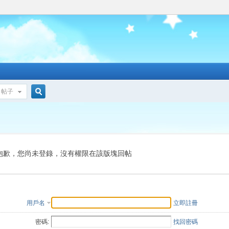
帖子
搜
索
抱歉，您尚未登錄，沒有權限在該版塊回帖
用戶名
立即註冊
密碼:
找回密碼