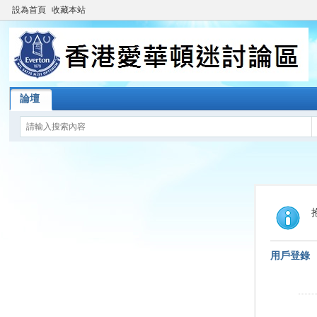
設為首頁
收藏本站
論壇
用戶登錄