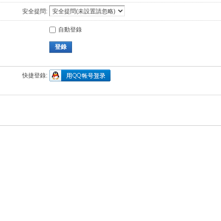
安全提問:
自動登錄
登錄
快捷登錄: