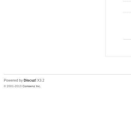
Powered by
Discuz!
X3.2
© 2001-2013
Comsenz Inc.