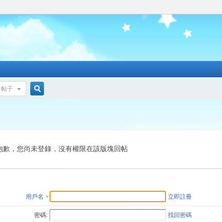
帖子
搜
索
抱歉，您尚未登錄，沒有權限在該版塊回帖
用戶名
立即註冊
密碼:
找回密碼