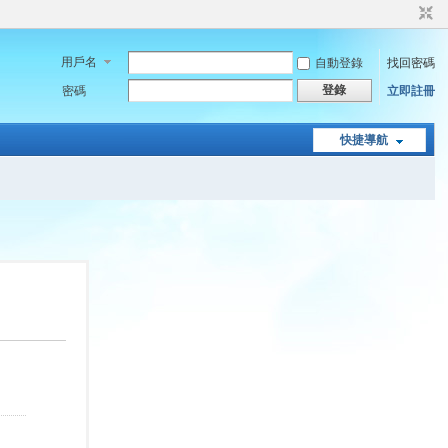
用戶名
自動登錄
找回密碼
登錄
密碼
立即註冊
快捷導航