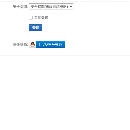
安全提問:
自動登錄
登錄
快捷登錄: