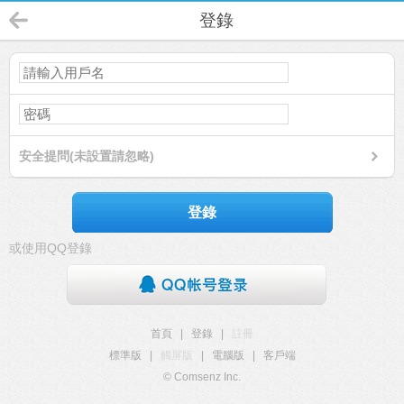
登錄
安全提問(未設置請忽略)
登錄
或使用QQ登錄
首頁
|
登錄
|
註冊
標準版
|
觸屏版
|
電腦版
|
客戶端
© Comsenz Inc.