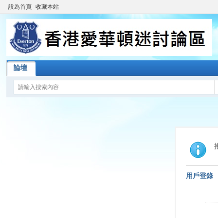
設為首頁
收藏本站
論壇
用戶登錄