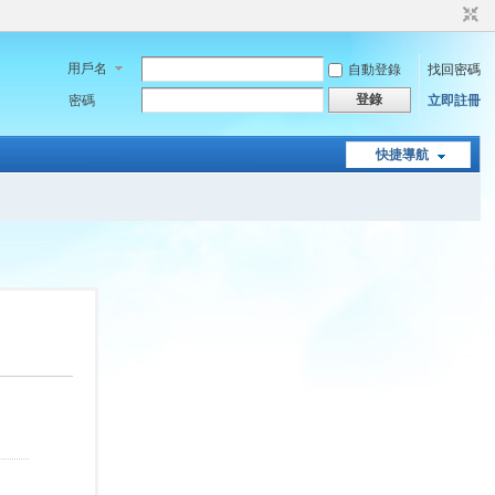
用戶名
自動登錄
找回密碼
登錄
密碼
立即註冊
快捷導航