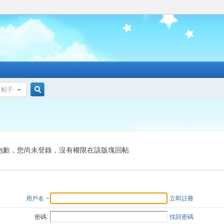
帖子
搜
索
抱歉，您尚未登錄，沒有權限在該版塊回帖
用戶名
立即註冊
密碼:
找回密碼