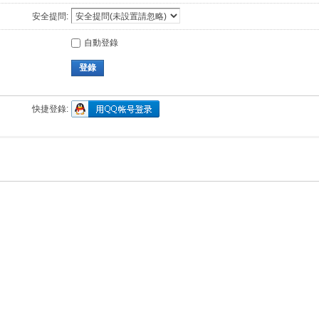
安全提問:
自動登錄
登錄
快捷登錄: