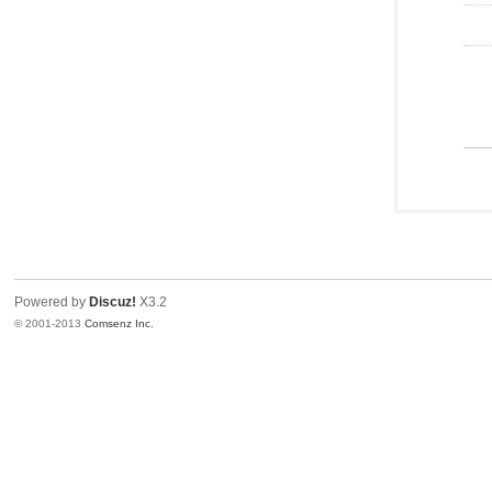
Powered by
Discuz!
X3.2
© 2001-2013
Comsenz Inc.