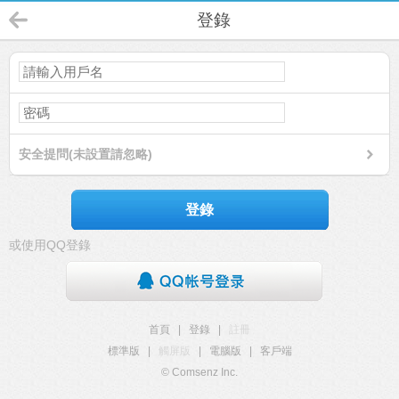
登錄
安全提問(未設置請忽略)
登錄
或使用QQ登錄
首頁
|
登錄
|
註冊
標準版
|
觸屏版
|
電腦版
|
客戶端
© Comsenz Inc.