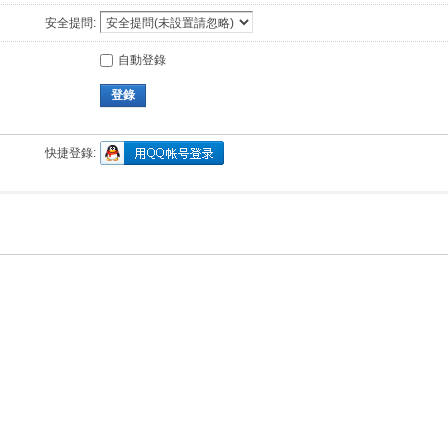
安全提問:
自動登錄
登錄
快捷登錄: