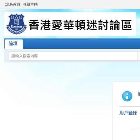
設為首頁
收藏本站
論壇
用戶登錄