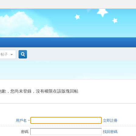
帖子
搜
索
抱歉，您尚未登錄，沒有權限在該版塊回帖
用戶名
立即註冊
密碼:
找回密碼