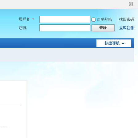
用戶名
自動登錄
找回密碼
登錄
密碼
立即註冊
快捷導航