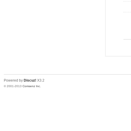
Powered by
Discuz!
X3.2
© 2001-2013
Comsenz Inc.