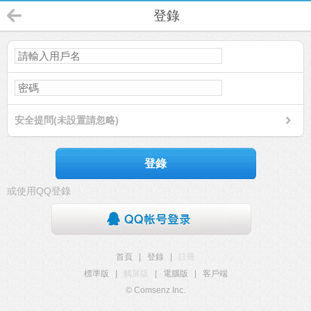
登錄
安全提問(未設置請忽略)
登錄
或使用QQ登錄
首頁
|
登錄
|
註冊
標準版
|
觸屏版
|
電腦版
|
客戶端
© Comsenz Inc.