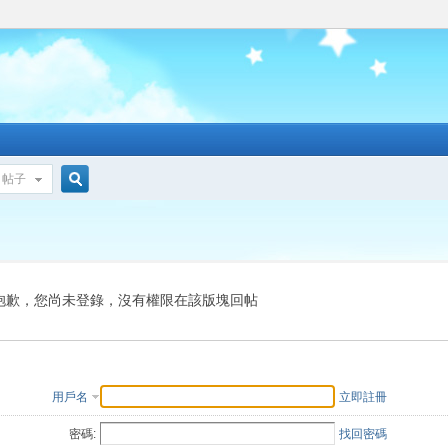
帖子
搜
索
抱歉，您尚未登錄，沒有權限在該版塊回帖
用戶名
立即註冊
密碼:
找回密碼