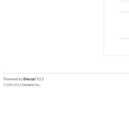
Powered by
Discuz!
X3.2
© 2001-2013
Comsenz Inc.