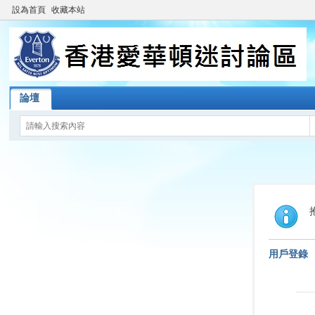
設為首頁
收藏本站
論壇
用戶登錄