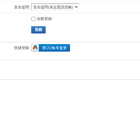
安全提問:
自動登錄
登錄
快捷登錄: