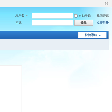
用戶名
自動登錄
找回密碼
登錄
密碼
立即註冊
快捷導航