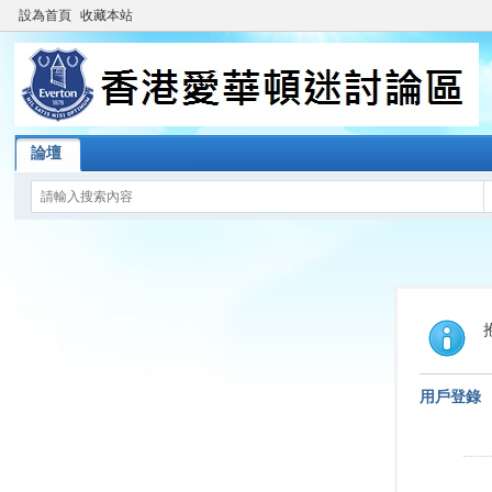
設為首頁
收藏本站
論壇
用戶登錄