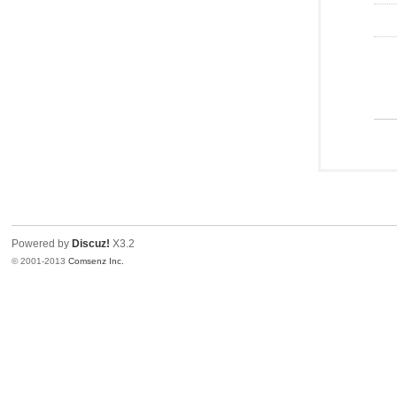
Powered by
Discuz!
X3.2
© 2001-2013
Comsenz Inc.