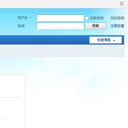
用戶名
自動登錄
找回密碼
登錄
密碼
立即註冊
快捷導航