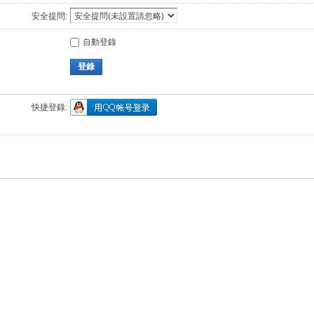
安全提問:
自動登錄
登錄
快捷登錄: