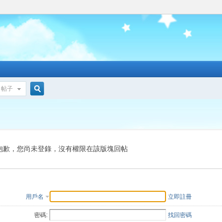
帖子
搜
索
抱歉，您尚未登錄，沒有權限在該版塊回帖
用戶名
立即註冊
密碼:
找回密碼