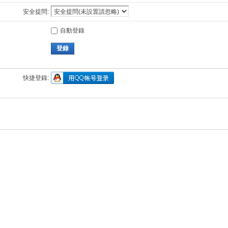
安全提問:
自動登錄
登錄
快捷登錄: