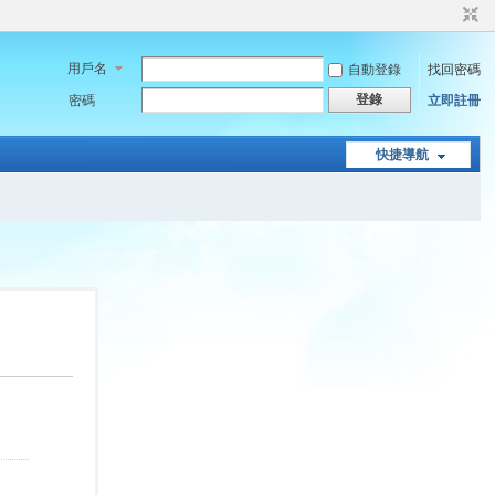
用戶名
自動登錄
找回密碼
登錄
密碼
立即註冊
快捷導航