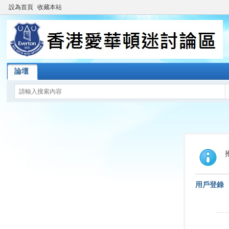
設為首頁
收藏本站
論壇
用戶登錄