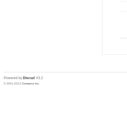
Powered by
Discuz!
X3.2
© 2001-2013
Comsenz Inc.