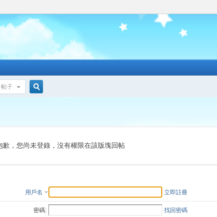
帖子
搜
索
抱歉，您尚未登錄，沒有權限在該版塊回帖
用戶名
立即註冊
密碼:
找回密碼