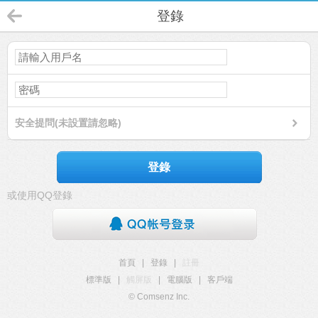
登錄
安全提問(未設置請忽略)
登錄
或使用QQ登錄
首頁
|
登錄
|
註冊
標準版
|
觸屏版
|
電腦版
|
客戶端
© Comsenz Inc.