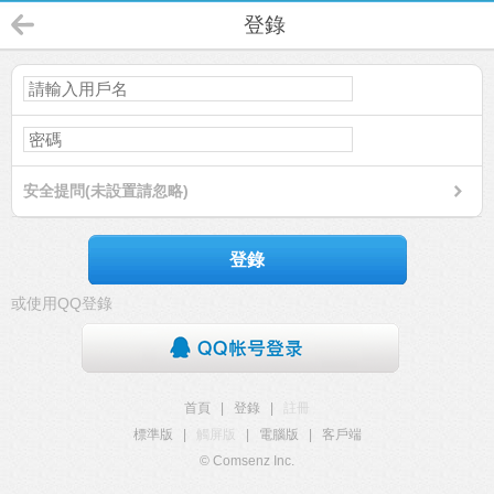
登錄
安全提問(未設置請忽略)
登錄
或使用QQ登錄
首頁
|
登錄
|
註冊
標準版
|
觸屏版
|
電腦版
|
客戶端
© Comsenz Inc.