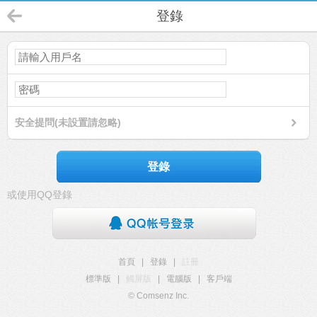
登錄
安全提問(未設置請忽略)
登錄
或使用QQ登錄
首頁
|
登錄
|
註冊
標準版
|
觸屏版
|
電腦版
|
客戶端
© Comsenz Inc.