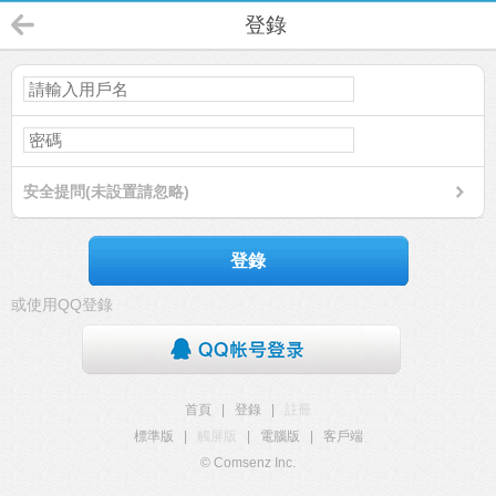
登錄
安全提問(未設置請忽略)
登錄
或使用QQ登錄
首頁
|
登錄
|
註冊
標準版
|
觸屏版
|
電腦版
|
客戶端
© Comsenz Inc.