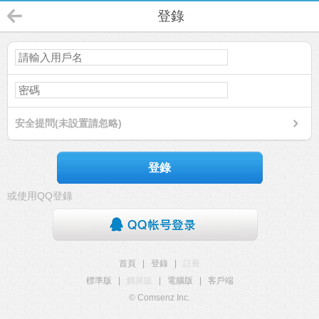
登錄
安全提問(未設置請忽略)
登錄
或使用QQ登錄
首頁
|
登錄
|
註冊
標準版
|
觸屏版
|
電腦版
|
客戶端
© Comsenz Inc.