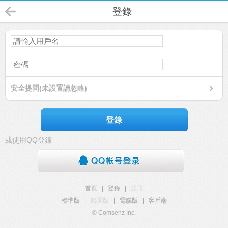
登錄
安全提問(未設置請忽略)
登錄
或使用QQ登錄
首頁
|
登錄
|
註冊
標準版
|
觸屏版
|
電腦版
|
客戶端
© Comsenz Inc.