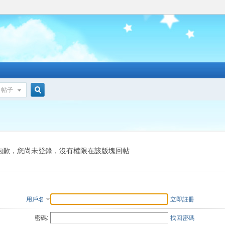
帖子
搜
索
抱歉，您尚未登錄，沒有權限在該版塊回帖
用戶名
立即註冊
密碼:
找回密碼