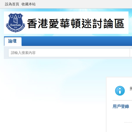
設為首頁
收藏本站
論壇
用戶登錄