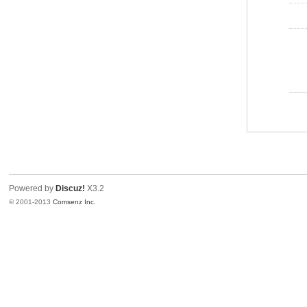
Powered by
Discuz!
X3.2
© 2001-2013
Comsenz Inc.