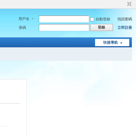
用戶名
自動登錄
找回密碼
登錄
密碼
立即註冊
快捷導航